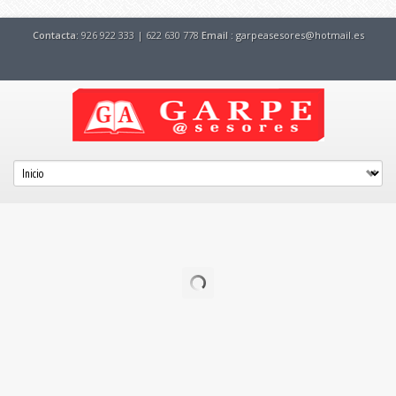
Contacta:
926 922 333 | 622 630 778
Email :
garpeasesores@hotmail.es